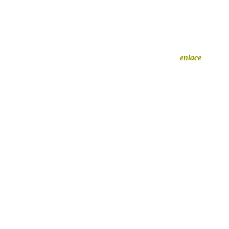
Querés auspiciar en Cazador? Hacé clic en
este
enlace