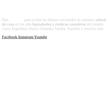
Suscríbete a
CAZADOR
Haz
clic aquí
para recibir las últimas novedades de nuestros
safaris
de caza
en los más
legendarios y exóticos cazaderos
del mundo,
como Argentina, Nueva Zelanda, Alaska, Namibia y muchos más.
Facebook
Instagram
Youtube
Publicaciones recientes
-Más allá de lo planeado
-La noche que Cacique no volvió
-África como yo la ví
-Puntas para el apostadero
-Prólogo a Caza y Conservacionismo
-Condiciones que debe reunir el perro de montería