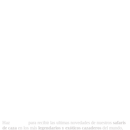
refleja respeto, equilibrio y gratitud hacia el entorno, preservando un legado cultural que
honra nuestras raíces y nuestra identidad.
Publicaciones recientes
-Más allá de lo planeado
-La noche que Cacique no volvió
-África como yo la ví
-Puntas para el apostadero
-Prólogo a Caza y Conservacionismo
-Condiciones que debe reunir el perro de montería
Suscríbete a
CAZADOR
Haz
clic aquí
para recibir las ultimas novedades de nuestros
safaris
de caza
en los más
legendarios y exóticos cazaderos
del mundo,