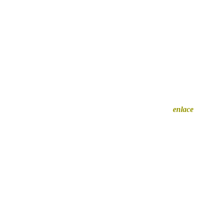
Querés auspiciar en Cazador? Hacé clic en
este
enlace