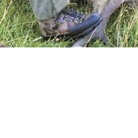
ráctica de la que, necesariamente, surgen más dudas que certezas. Dentro
ados sobre algunas especies, se plantean, la más de las veces, incógnita
aborar así parámetros que nos permitan un mejor manejo. El ciervo colo
s más exitosas. Hoy ocupa todos los ambientes disponibles en una supe
nes, monte, pastizales andinos y de origen antropogénico, incluyéndo
a caza deportiva algo más de 61.000 hectáreas, a las que se agregan 10.
e que se trate, la densidad de la especie varía entre los 109 ejemplare
ado y la geografía y tamaño de los territorios en que se halla presente l
as áreas protegidas, limitar su dispersión y controlar, numéricamente h
nalmente trayectoria en el estudio de cérvidos se encuentran trabajan
da etología de los ciervos silvestres introducidos en el Parque Nacion
 experiencias recogidas en su trabajo de campo.