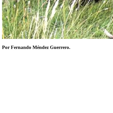
Por Fernando Méndez Guerrero.
El trabajar habitualmente con fauna silvestre en estado puro es una p
territorios involucrados a lo que se agrega los escasos estudios realiz
posible reducir la brecha existente por el no conocimiento y poder el
ocho décadas, está considerado como una de las 14 especies invasora
boscosos, 57% de estepa y un 14% de ambientes sin bosque como malli
Huapi. En esta última área protegida se encuentran destinadas para l
jurisdicción. Siempre dentro de Nahuel Huapi y de acuerdo a la zona d
extensión. Dados los aspectos biológicos y ecológicos del ciervo color
de un exótico tan antiguamente arraigado sólo es posible, dentro de l
Anne Smith y Werner Flueck, ambos de amplia y reconocida internacio
Investigaciones Científicas y Técnicas (CONICET), en la poca explora
científicos, tanto nacionales como del exterior, en las que vuelcan las