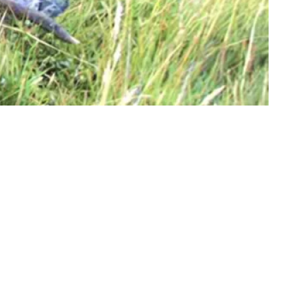
 de los Parques Nacionales del sur argentino y dada la vastedad de los
s de muy difícil solución. Sin embargo, existen ocasiones en que es
rado (Cervus elaphus), introducido en la Patagonia hace ya más de
rficie mayor a los 50.000 km², repartidos en un 29% de ambientes
se dentro de esa extensión los Parques Nacionales Lanín y Nahuel
000 más, aproximadamente, de las propiedades privadas de la
s cada cien hectáreas hasta 1,44 ejemplares considerando la misma
a necesidad de información se torna imprescindible, ya que por tratarse
ablando su población. Desde el año 1991, el matrimonio formado por Jo
do, en el marco de un Proyecto de la Comisión Nacional de
al. Entre ambos totalizan más de 50 publicaciones destinadas a medios