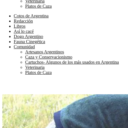
Veterinaria
Platos de Caza
Cotos de Argentina
Redacción
Libros
Así lo cacé
Dogo Argentino
Fauna Cinegética
Comunidad
Artesanos Argentinos
Caza y Conservacionismo
Cartuchos- Algunos de los más usados en Argentina
Veterinaria
Platos de Caza
Historia de un ciervo silvestre