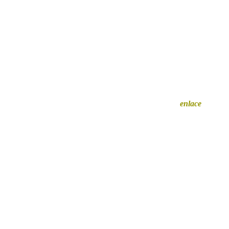
Querés auspiciar en Cazador? Hacé clic en
este
enlace