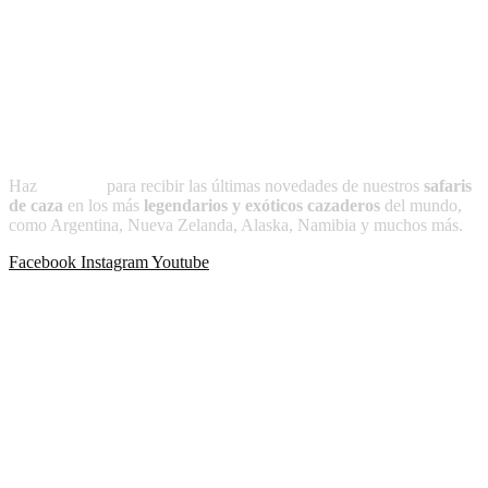
profundas raíces en nuestras tradiciones. Simbolizando la conexión
del ser humano con la naturaleza. Transmitida de generación en
generación, esta práctica refleja respeto, equilibrio y gratitud hacia el
entorno, preservando un legado cultural que honra nuestras raíces y
nuestra identidad.
Suscríbete a
CAZADOR
Haz
clic aquí
para recibir las últimas novedades de nuestros
safaris
de caza
en los más
legendarios y exóticos cazaderos
del mundo,
como Argentina, Nueva Zelanda, Alaska, Namibia y muchos más.
Facebook
Instagram
Youtube
Publicaciones recientes
-Más allá de lo planeado
-La noche que Cacique no volvió
-África como yo la ví
-Puntas para el apostadero