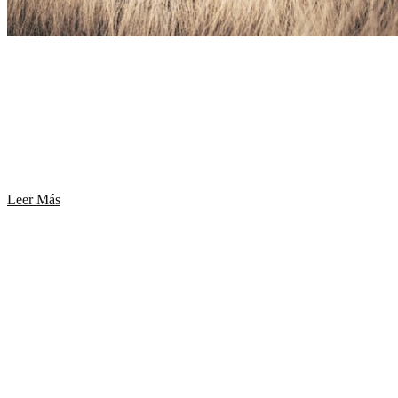
Ciervo Colorado
El ciervo colorado o ciervo rojo (Cervus Elaphus) es una de las
especies cinegéticas más codiciadas por cazadores de todo el
mundo…
Leer Más
Jabalí