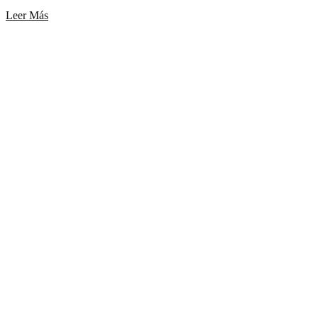
Leer Más
Ciervo Dama