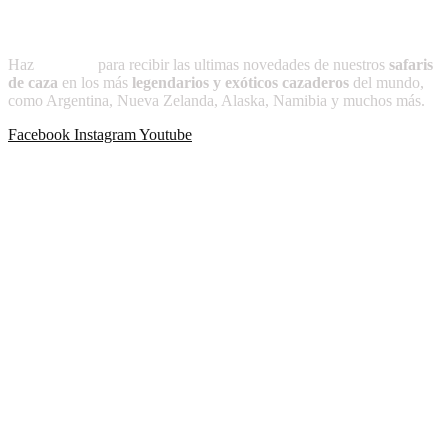
Suscríbete a
CAZADOR
Haz
clic aquí
para recibir las ultimas novedades de nuestros
safaris
de caza
en los más
legendarios y exóticos cazaderos
del mundo,
como Argentina, Nueva Zelanda, Alaska, Namibia y muchos más.
Facebook
Instagram
Youtube