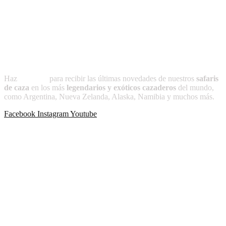
del ser humano con la naturaleza. Transmitida de generación en
generación, esta práctica refleja respeto, equilibrio y gratitud hacia el
entorno, preservando un legado cultural que honra nuestras raíces y
nuestra identidad.
Suscríbete a
CAZADOR
Haz
clic aquí
para recibir las últimas novedades de nuestros
safaris
de caza
en los más
legendarios y exóticos cazaderos
del mundo,
como Argentina, Nueva Zelanda, Alaska, Namibia y muchos más.
Facebook
Instagram
Youtube
Publicaciones recientes
-Más allá de lo planeado
-La noche que Cacique no volvió
-África como yo la ví
-Puntas para el apostadero