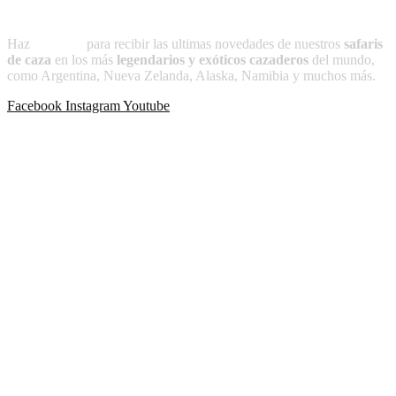
Suscríbete a
CAZADOR
Haz
clic aquí
para recibir las ultimas novedades de nuestros
safaris
de caza
en los más
legendarios y exóticos cazaderos
del mundo,
como Argentina, Nueva Zelanda, Alaska, Namibia y muchos más.
Facebook
Instagram
Youtube