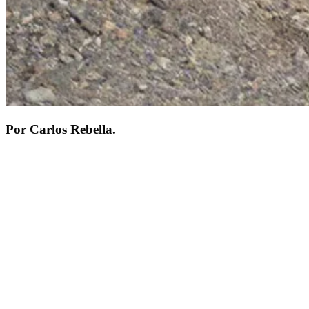
Por Carlos Rebella.
Los cazadores de los países que marchan a la vanguardia del
mundo, España, Austria, Italia, E.E.U.U., Canadá, Alemania, etc.,
tienen algo en común: están organizados. Confederaciones,
Federaciones, Consejos, Clubes, etc. Conforman frentes sólidos y
coherentes, que les permite peticionar ante las autoridades con
respaldo cuantitativo, sin duda la del atributo que más presiona a los
políticos para escuchar. El Conseil International de la Chasse, Safari
Club Internacional, Asociación del Rifle, la Asociación Alemana de
Caza, Federación Española de Caza, son solo algunas de las
agrupaciones con poder de convocatoria suficiente para impedir
atropellos a nuestro deporte, por parte de algún político de turno que
pretende captar, con argumentos sentimentaloides, la atención
pública, léase votos. Esos oportunistas efímeros, como todos los