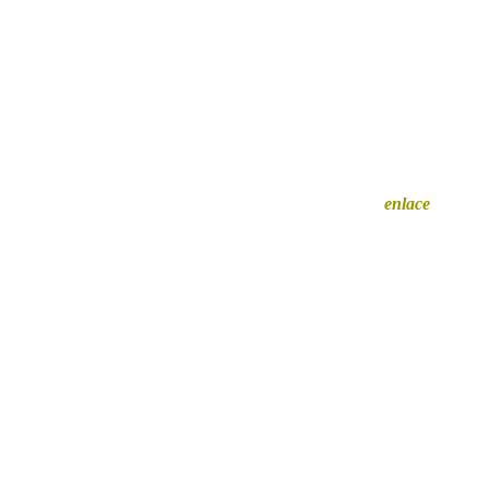
Querés auspiciar en Cazador? Hacé clic en
este
enlace