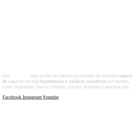
Un sitio creado por y para cazadores, donde promovemos la caza
ética y responsable, orientada a la conservación y el equilibrio de la
naturaleza. Consideramos que la caza, es un arte ancestral, con
profundas raíces en nuestras tradiciones. Simbolizando la conexión
del ser humano con la naturaleza. Transmitida de generación en
generación, esta práctica refleja respeto, equilibrio y gratitud hacia el
entorno, preservando un legado cultural que honra nuestras raíces y
nuestra identidad.
Suscríbete a
CAZADOR
Haz
clic aquí
para recibir las últimas novedades de nuestros
safaris
de caza
en los más
legendarios y exóticos cazaderos
del mundo,
como Argentina, Nueva Zelanda, Alaska, Namibia y muchos más.
Facebook
Instagram
Youtube
Publicaciones recientes
-Más allá de lo planeado
-La noche que Cacique no volvió