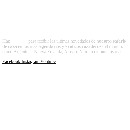
-Prólogo a Caza y Conservacionismo
-Condiciones que debe reunir el perro de montería
Suscríbete a
CAZADOR
Haz
clic aquí
para recibir las ultimas novedades de nuestros
safaris
de caza
en los más
legendarios y exóticos cazaderos
del mundo,
como Argentina, Nueva Zelanda, Alaska, Namibia y muchos más.
Facebook
Instagram
Youtube