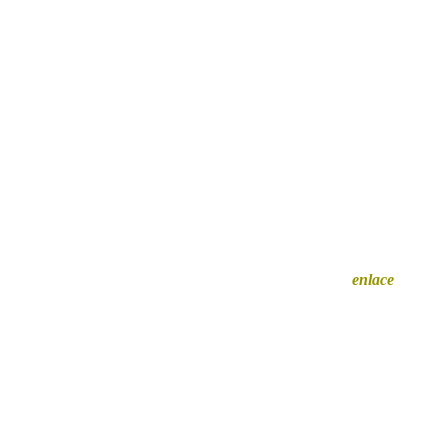
Querés auspiciar en Cazador? Hacé clic en
este
enlace