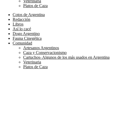
Veterinaria
Platos de Caza
Cotos de Argentina
Redacción
Libros
Así lo cacé
Dogo Argentino
Fauna Cinegética
Comunidad
Artesanos Argentinos
Caza y Conservacionismo
Cartuchos- Algunos de los más usados en Argentina
Veterinaria
Platos de Caza
Matar por matar
La animosidad es mala consejera cuando se trata de realizar
actividades que por su naturaleza exigen absoluta objetividad por
parte de quienes deben ejecutarlas. Dentro de este contexto está la
delicada función pública del legislador, por cuanto el mandato y
destino de sus leyes serán oponibles erga omnes, es decir, que
deberán ser cumplidas por todos los ciudadanos por igual.