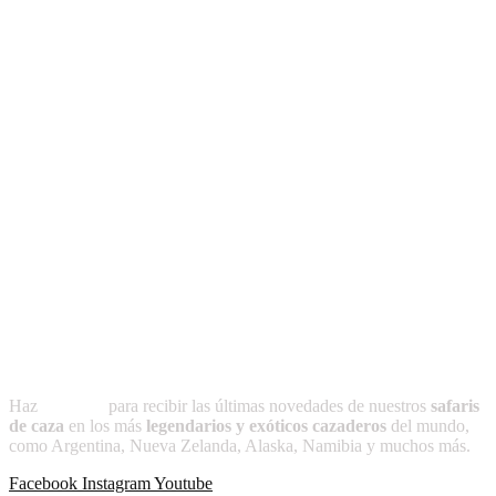
Un sitio creado por y para cazadores, donde promovemos la caza
ética y responsable, orientada a la conservación y el equilibrio de la
naturaleza. Consideramos que la caza, es un arte ancestral, con
profundas raíces en nuestras tradiciones. Simbolizando la conexión
del ser humano con la naturaleza. Transmitida de generación en
generación, esta práctica refleja respeto, equilibrio y gratitud hacia el
entorno, preservando un legado cultural que honra nuestras raíces y
nuestra identidad.
Suscríbete a
CAZADOR
Haz
clic aquí
para recibir las últimas novedades de nuestros
safaris
de caza
en los más
legendarios y exóticos cazaderos
del mundo,
como Argentina, Nueva Zelanda, Alaska, Namibia y muchos más.
Facebook
Instagram
Youtube