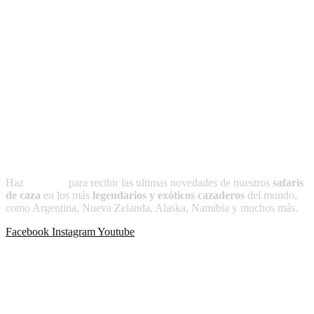
-La noche que Cacique no volvió
-África como yo la ví
-Puntas para el apostadero
-Prólogo a Caza y Conservacionismo
-Condiciones que debe reunir el perro de montería
Suscríbete a
CAZADOR
Haz
clic aquí
para recibir las ultimas novedades de nuestros
safaris
de caza
en los más
legendarios y exóticos cazaderos
del mundo,
como Argentina, Nueva Zelanda, Alaska, Namibia y muchos más.
Facebook
Instagram
Youtube