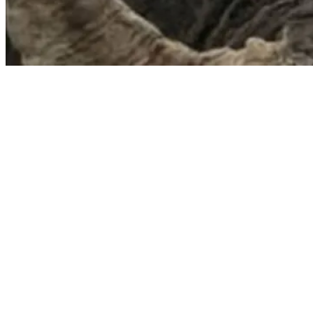
Daniel Rocca
Estaba finalizando la brama, los ronquidos no eran tan seguidos y el
calor no amainaba, así que ya le estaba poniendo fecha a mi regreso.
El primer barco que tripule hace 46 años, decía en el puente » Este
navio sai quando pita, e retorna quando ele pode «
Así siempre fue la brama para mí, sé el día que me voy, pero no sé
cuándo regreso.
Mi señora siempre me dice cuando parto: disfruta mucho, cuídate y
trata de volver entero…extrañanos.
Una semana antes regresando con mi compañero por una picada,
después de una recorrida a los guampa se nos cruzó un negro de los
grandes, y con cara de pocos amigos nos hizo pegar una reculada
hacia un caldén. Mi compañero me comenta, me parece que ese es
el alambrado, hace rato que lo venimos buscando, pero siempre nos