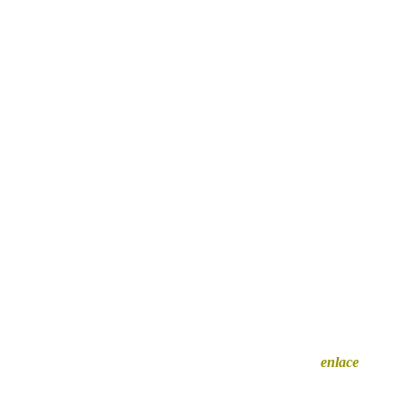
Querés auspiciar en Cazador? Hacé clic en
este
enlace