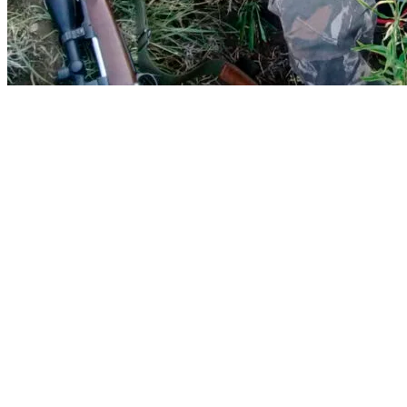
Emanuel Sesarego
Todo comenzó allá por el 2020, cuando conocí a Carlos Emanuel Aguil
charla y charla me invitó a cazar con él a La Tumba del Gran Cañón. 
del sur de Bariloche.
Lo demás es de público conocimiento… un virus letal azota al mundo 
Nos mantuvimos todo ese año constantemente comunicados y así fue q
Salí de mi Arenaza natal, Provincia de Buenos Aires, con rumbo a Sa
localidades aledañas y tuvimos que dar un buen rodeo para poder lleg
A nuestro arribo nos esperaba Juan (el paisa), propietario del campo
ciervos que había podido observar días antes cuando rejuntaba su gan