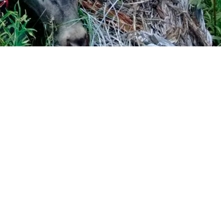
ar, pampeano el amigo y que, con tan solo 33 años, ya lleva más de la
Con ese nombre, algo me decía que no podía rechazar tal invitación. En
y todos encerrados en sus casas.
ue reorganizamos nuestra cacería para la brama del 2021.
nta Rosa, La Pampa, donde pasé por Emanuel y juntos emprendimos viaje,
ar.
, que en esta oportunidad oficiaría como nuestro baquiano. La charla c
ado, mientras degustábamos unas tremendas tortas fritas con mates que