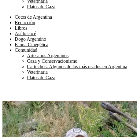
Veterinaria
Platos de Caza
Cotos de Argentina
Redacción
Libros
Así lo cacé
Dogo Argentino
Fauna Cinegética
Comunidad
Artesanos Argentinos
Caza y Conservacionismo
Cartuchos- Algunos de los más usados en Argentina
Veterinaria
Platos de Caza
Hasta el dormidero