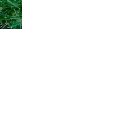
 mitad de su vida, cazando y oficiando como guía de caza. Entre
clavado entre la vasta meseta patagónica argentina y valles soñados
 que por cierto no nos fue nada fácil. El fuego azotaba varias
omenzó por donde era de esperarse, contándonos el movimiento de los
 nos convidaba.